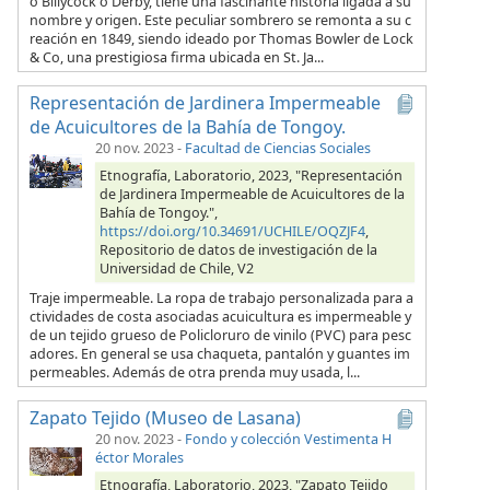
o Billycock o Derby, tiene una fascinante historia ligada a su
nombre y origen. Este peculiar sombrero se remonta a su c
reación en 1849, siendo ideado por Thomas Bowler de Lock
& Co, una prestigiosa firma ubicada en St. Ja...
Representación de Jardinera Impermeable
de Acuicultores de la Bahía de Tongoy.
20 nov. 2023
-
Facultad de Ciencias Sociales
Etnografía, Laboratorio, 2023, "Representación
de Jardinera Impermeable de Acuicultores de la
Bahía de Tongoy.",
https://doi.org/10.34691/UCHILE/OQZJF4
,
Repositorio de datos de investigación de la
Universidad de Chile, V2
Traje impermeable. La ropa de trabajo personalizada para a
ctividades de costa asociadas acuicultura es impermeable y
de un tejido grueso de Policloruro de vinilo (PVC) para pesc
adores. En general se usa chaqueta, pantalón y guantes im
permeables. Además de otra prenda muy usada, l...
Zapato Tejido (Museo de Lasana)
20 nov. 2023
-
Fondo y colección Vestimenta H
éctor Morales
Etnografía, Laboratorio, 2023, "Zapato Tejido