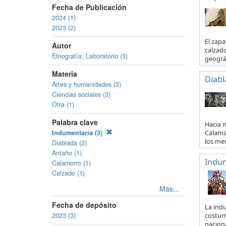
Fecha de Publicación
2024 (1)
2023 (2)
El zapa
Autor
calzado
Etnografía, Laboratorio (3)
geográf
Materia
Diabl
Artes y humanidades (3)
Ciencias sociales (3)
Otra (1)
Palabra clave
Hacia m
Indumentaria (3)
Calama 
los mer.
Diablada (2)
Antaño (1)
Indum
Calamorro (1)
Calzado (1)
Más...
Fecha de depósito
La indu
2023 (3)
costum
naciona