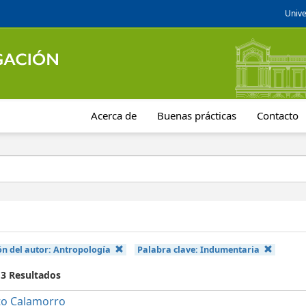
Unive
Acerca de
Buenas prácticas
Contacto
ón del autor:
Antropología
Palabra clave:
Indumentaria
 3 Resultados
to Calamorro