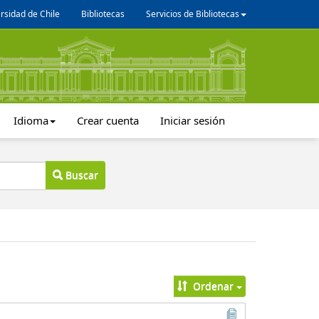
rsidad de Chile
Bibliotecas
Servicios de Bibliotecas
Idioma
Crear cuenta
Iniciar sesión
Buscar
Ordenar