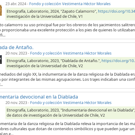
23 abr. 2024
-
Fondo y colección Vestimenta Héctor Morales
Etnografía, Laboratorio, 2024, "Zapato Calamorro",
https://doi.org/10
investigación de la Universidad de Chile, V1
to calamorro su uso principal fue por los obreros de los yacimientos salitrero
 proporcionaba una excelente protección a los pies de quienes lo utilizaban.
i...
ada de Antaño.
20 nov. 2023
-
Fondo y colección Vestimenta Héctor Morales
Etnografía, Laboratorio, 2023, "Diablada de Antaño.",
https://doi.org/
investigación de la Universidad de Chile, V2
ediados del siglo XX, la indumentaria de la danza religiosa de la Diablada e
por integrantes de las mismas agrupaciones. Los trajes indicaban una confe
..
entaria devocional en la Diablada
20 nov. 2023
-
Fondo y colección Vestimenta Héctor Morales
Etnografía, Laboratorio, 2023, "Indumentaria devocional en la Diablada"
de datos de investigación de la Universidad de Chile, V2
mentaria de la danza religiosa de la Diablada releva la importancia de las m
bres culturales que dotan de contenidos simbólicos y que pueden jugar un r
l en e...