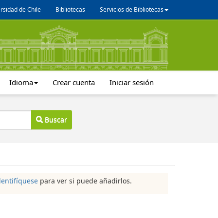
rsidad de Chile
Bibliotecas
Servicios de Bibliotecas
Idioma
Crear cuenta
Iniciar sesión
Buscar
dentifíquese
para ver si puede añadirlos.