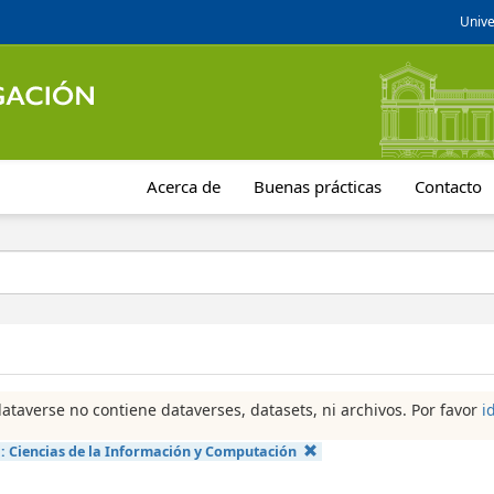
Unive
Acerca de
Buenas prácticas
Contacto
dataverse no contiene dataverses, datasets, ni archivos. Por favor
i
a:
Ciencias de la Información y Computación