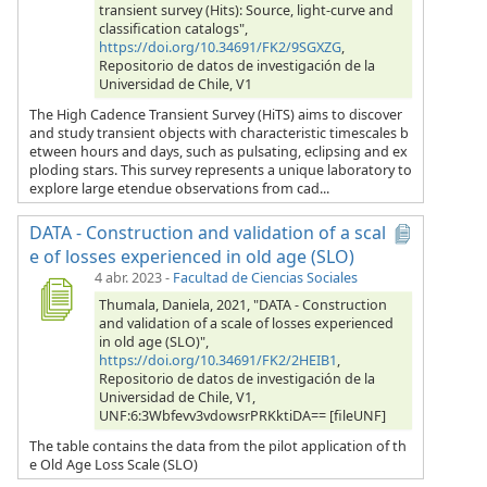
transient survey (Hits): Source, light-curve and
classification catalogs",
https://doi.org/10.34691/FK2/9SGXZG
,
Repositorio de datos de investigación de la
Universidad de Chile, V1
The High Cadence Transient Survey (HiTS) aims to discover
and study transient objects with characteristic timescales b
etween hours and days, such as pulsating, eclipsing and ex
ploding stars. This survey represents a unique laboratory to
explore large etendue observations from cad...
DATA - Construction and validation of a scal
e of losses experienced in old age (SLO)
4 abr. 2023
-
Facultad de Ciencias Sociales
Thumala, Daniela, 2021, "DATA - Construction
and validation of a scale of losses experienced
in old age (SLO)",
https://doi.org/10.34691/FK2/2HEIB1
,
Repositorio de datos de investigación de la
Universidad de Chile, V1,
UNF:6:3Wbfevv3vdowsrPRKktiDA== [fileUNF]
The table contains the data from the pilot application of th
e Old Age Loss Scale (SLO)