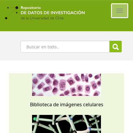
Ir
al
Cambi
contenido
naveg
principal
Buscar
Biblioteca de imágenes celulares