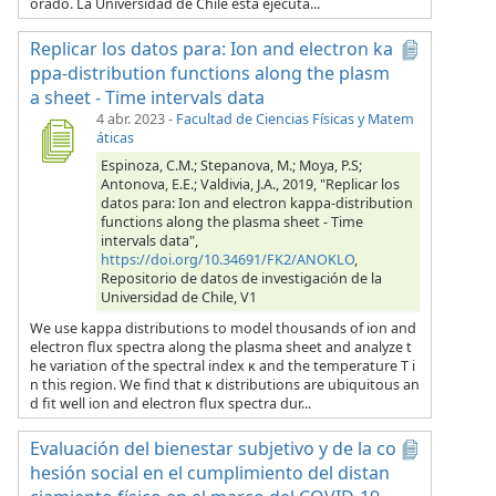
orado. La Universidad de Chile está ejecuta...
Replicar los datos para: Ion and electron ka
ppa-distribution functions along the plasm
a sheet - Time intervals data
4 abr. 2023
-
Facultad de Ciencias Físicas y Matem
áticas
Espinoza, C.M.; Stepanova, M.; Moya, P.S;
Antonova, E.E.; Valdivia, J.A., 2019, "Replicar los
datos para: Ion and electron kappa-distribution
functions along the plasma sheet - Time
intervals data",
https://doi.org/10.34691/FK2/ANOKLO
,
Repositorio de datos de investigación de la
Universidad de Chile, V1
We use kappa distributions to model thousands of ion and
electron flux spectra along the plasma sheet and analyze t
he variation of the spectral index κ and the temperature T i
n this region. We find that κ distributions are ubiquitous an
d fit well ion and electron flux spectra dur...
Evaluación del bienestar subjetivo y de la co
hesión social en el cumplimiento del distan