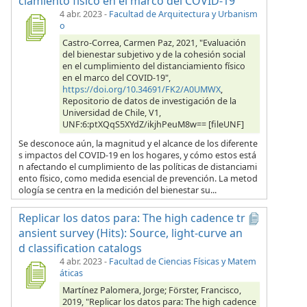
ciamiento físico en el marco del COVID-19
4 abr. 2023
-
Facultad de Arquitectura y Urbanism
o
Castro-Correa, Carmen Paz, 2021, "Evaluación
del bienestar subjetivo y de la cohesión social
en el cumplimiento del distanciamiento físico
en el marco del COVID-19",
https://doi.org/10.34691/FK2/A0UMWX
,
Repositorio de datos de investigación de la
Universidad de Chile, V1,
UNF:6:ptXQqS5XYdZ/ikjhPeuM8w== [fileUNF]
Se desconoce aún, la magnitud y el alcance de los diferente
s impactos del COVID-19 en los hogares, y cómo estos está
n afectando el cumplimiento de las políticas de distanciami
ento físico, como medida esencial de prevención. La metod
ología se centra en la medición del bienestar su...
Replicar los datos para: The high cadence tr
ansient survey (Hits): Source, light-curve an
d classification catalogs
4 abr. 2023
-
Facultad de Ciencias Físicas y Matem
áticas
Martínez Palomera, Jorge; Förster, Francisco,
2019, "Replicar los datos para: The high cadence