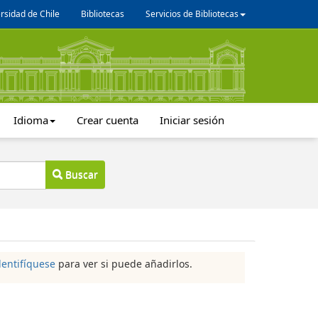
rsidad de Chile
Bibliotecas
Servicios de Bibliotecas
Idioma
Crear cuenta
Iniciar sesión
Buscar
dentifíquese
para ver si puede añadirlos.