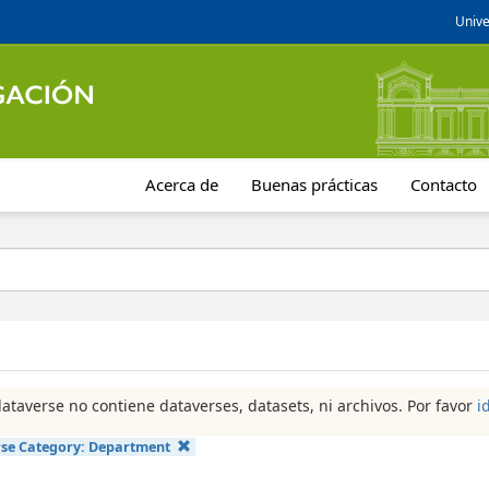
Unive
Acerca de
Buenas prácticas
Contacto
dataverse no contiene dataverses, datasets, ni archivos. Por favor
i
se Category:
Department