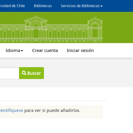
rsidad de Chile
Bibliotecas
Servicios de Bibliotecas
Idioma
Crear cuenta
Iniciar sesión
Buscar
dentifíquese
para ver si puede añadirlos.