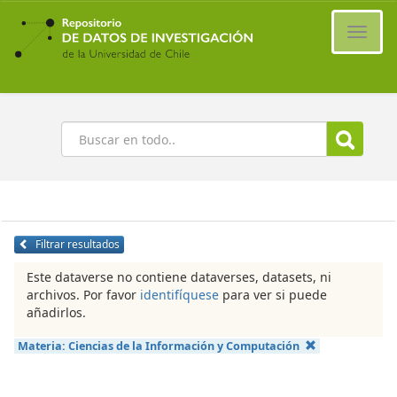
Ir
al
Cambi
contenido
naveg
principal
Buscar
Filtrar resultados
Este dataverse no contiene dataverses, datasets, ni
archivos. Por favor
identifíquese
para ver si puede
añadirlos.
Materia:
Ciencias de la Información y Computación