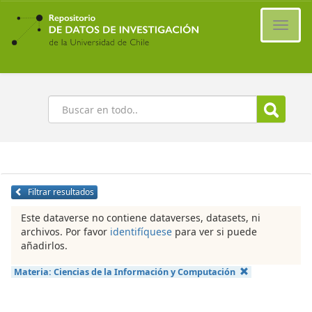
Ir
al
Cambi
contenido
naveg
principal
Buscar
Filtrar resultados
Este dataverse no contiene dataverses, datasets, ni
archivos. Por favor
identifíquese
para ver si puede
añadirlos.
Materia:
Ciencias de la Información y Computación