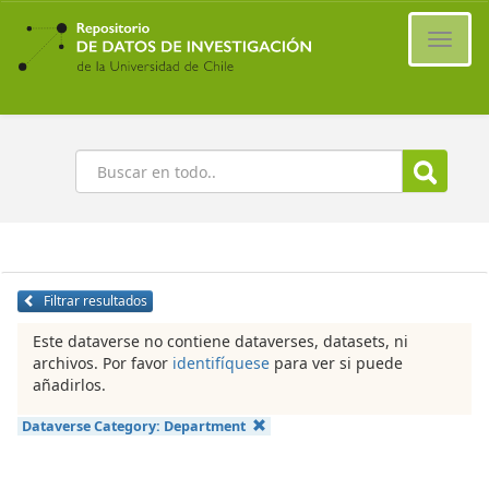
Ir
al
Cambi
contenido
naveg
principal
Buscar
Filtrar resultados
Este dataverse no contiene dataverses, datasets, ni
archivos. Por favor
identifíquese
para ver si puede
añadirlos.
Dataverse Category:
Department