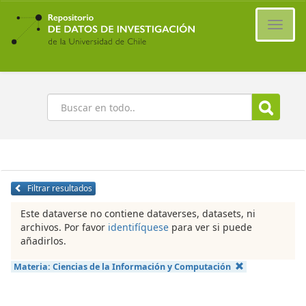
Ir
al
Cambi
contenido
naveg
principal
Buscar
Filtrar resultados
Este dataverse no contiene dataverses, datasets, ni
archivos. Por favor
identifíquese
para ver si puede
añadirlos.
Materia:
Ciencias de la Información y Computación