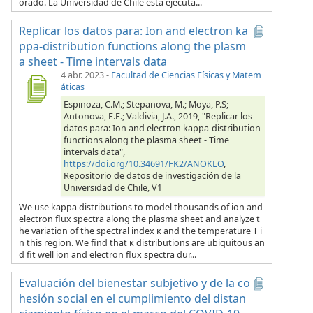
orado. La Universidad de Chile está ejecuta...
Replicar los datos para: Ion and electron ka
ppa-distribution functions along the plasm
a sheet - Time intervals data
4 abr. 2023
-
Facultad de Ciencias Físicas y Matem
áticas
Espinoza, C.M.; Stepanova, M.; Moya, P.S;
Antonova, E.E.; Valdivia, J.A., 2019, "Replicar los
datos para: Ion and electron kappa-distribution
functions along the plasma sheet - Time
intervals data",
https://doi.org/10.34691/FK2/ANOKLO
,
Repositorio de datos de investigación de la
Universidad de Chile, V1
We use kappa distributions to model thousands of ion and
electron flux spectra along the plasma sheet and analyze t
he variation of the spectral index κ and the temperature T i
n this region. We find that κ distributions are ubiquitous an
d fit well ion and electron flux spectra dur...
Evaluación del bienestar subjetivo y de la co
hesión social en el cumplimiento del distan