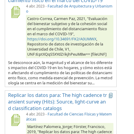
ciamiento físico en el marco del COVID-19
4 abr. 2023
-
Facultad de Arquitectura y Urbanism
o
Castro-Correa, Carmen Paz, 2021, "Evaluación
del bienestar subjetivo y de la cohesión social
en el cumplimiento del distanciamiento físico
en el marco del COVID-19",
https://doi.org/10.34691/FK2/A0UMWX
,
Repositorio de datos de investigación de la
Universidad de Chile, V1,
UNF:6:ptXQqS5XYdZ/ikjhPeuM8w== [fileUNF]
Se desconoce aún, la magnitud y el alcance de los diferente
s impactos del COVID-19 en los hogares, y cómo estos está
n afectando el cumplimiento de las políticas de distanciami
ento físico, como medida esencial de prevención. La metod
ología se centra en la medición del bienestar su...
Replicar los datos para: The high cadence tr
ansient survey (Hits): Source, light-curve an
d classification catalogs
4 abr. 2023
-
Facultad de Ciencias Físicas y Matem
áticas
Martínez Palomera, Jorge; Förster, Francisco,
2019, "Replicar los datos para: The high cadence