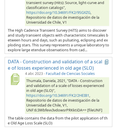
transient survey (Hits): Source, light-curve and
classification catalogs",
https://doi.org/10.34691/FK2/9SGXZG
,
Repositorio de datos de investigación de la
Universidad de Chile, V1
The High Cadence Transient Survey (HiTS) aims to discover
and study transient objects with characteristic timescales b
etween hours and days, such as pulsating, eclipsing and ex
ploding stars. This survey represents a unique laboratory to
explore large etendue observations from cad...
DATA - Construction and validation of a scal
e of losses experienced in old age (SLO)
4 abr. 2023
-
Facultad de Ciencias Sociales
Thumala, Daniela, 2021, "DATA - Construction
and validation of a scale of losses experienced
in old age (SLO)",
https://doi.org/10.34691/FK2/2HEIB1
,
Repositorio de datos de investigación de la
Universidad de Chile, V1,
UNF:6:3Wbfevv3vdowsrPRKktiDA== [fileUNF]
The table contains the data from the pilot application of th
e Old Age Loss Scale (SLO)