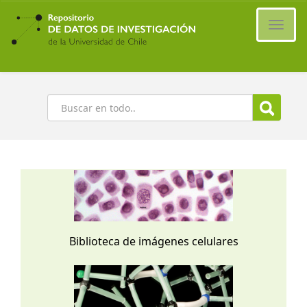
Ir
al
Cambi
contenido
naveg
principal
Buscar
Biblioteca de imágenes celulares