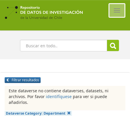
Ir
al
Cambi
contenido
naveg
principal
Buscar
Filtrar resultados
Este dataverse no contiene dataverses, datasets, ni
archivos. Por favor
identifíquese
para ver si puede
añadirlos.
Dataverse Category:
Department