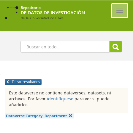
Ir
al
Cambi
contenido
naveg
principal
Buscar
Filtrar resultados
Este dataverse no contiene dataverses, datasets, ni
archivos. Por favor
identifíquese
para ver si puede
añadirlos.
Dataverse Category:
Department