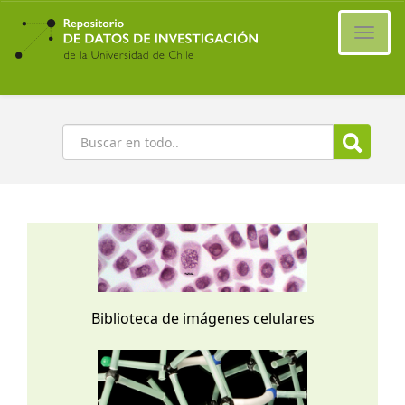
Ir
al
Cambi
contenido
naveg
principal
Buscar
Biblioteca de imágenes celulares