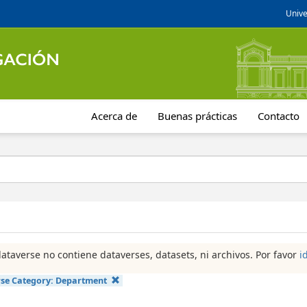
Unive
Acerca de
Buenas prácticas
Contacto
dataverse no contiene dataverses, datasets, ni archivos. Por favor
i
se Category:
Department