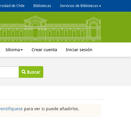
rsidad de Chile
Bibliotecas
Servicios de Bibliotecas
Idioma
Crear cuenta
Iniciar sesión
Buscar
dentifíquese
para ver si puede añadirlos.