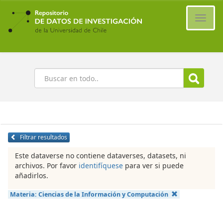
Ir
al
Cambi
contenido
naveg
principal
Buscar
Filtrar resultados
Este dataverse no contiene dataverses, datasets, ni
archivos. Por favor
identifíquese
para ver si puede
añadirlos.
Materia:
Ciencias de la Información y Computación