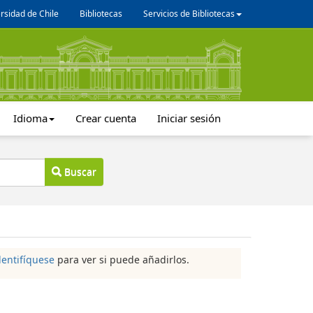
rsidad de Chile
Bibliotecas
Servicios de Bibliotecas
Idioma
Crear cuenta
Iniciar sesión
Buscar
dentifíquese
para ver si puede añadirlos.