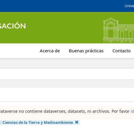
Unive
Acerca de
Buenas prácticas
Contacto
dataverse no contiene dataverses, datasets, ni archivos. Por favor
i
a:
Ciencias de la Tierra y Medioambiente