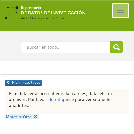
Ir
al
Cambi
contenido
naveg
principal
Buscar
Filtrar resultados
Este dataverse no contiene dataverses, datasets, ni
archivos. Por favor
identifíquese
para ver si puede
añadirlos.
Materia:
Otro