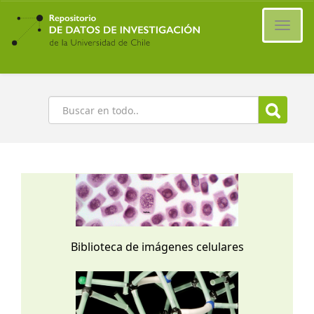
Ir
al
Cambi
contenido
naveg
principal
Buscar
Biblioteca de imágenes celulares