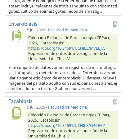
a cruzi, agente etiológico de la enfermedad de Chagas. El d
ataset incluye imágenes de frotis sanguíneo con tripomasti
gotes, cultivo de epimastigotes, nidos de amastig...
Enterobiasis
5 jul. 2026
-
Facultad de Medicina
Colección Biológica de Parasitología (CBPar),
2026, "Enterobiasis",
https://doi.org/10.34691/UCHILE/MVEEJD
,
Repositorio de datos de investigación de la
Universidad de Chile, V1
Este conjunto de datos contiene registros de microfotograf
ías, fotografías y metadatos asociados a Enterobius vermic
ularis agente etiológico de enterobiasis. El dataset incluye i
mágenes del parásito adulto con sus expansiones alares, ej
emplar adulto en test de Graham, huevos en t...
Escabiosis
5 jul. 2026
-
Facultad de Medicina
Colección Biológica de Parasitología (CBPar),
2026, "Escabiosis",
https://doi.org/10.34691/UCHILE/Q4CBRZ
,
Repositorio de datos de investigación de la
Universidad de Chile, V1