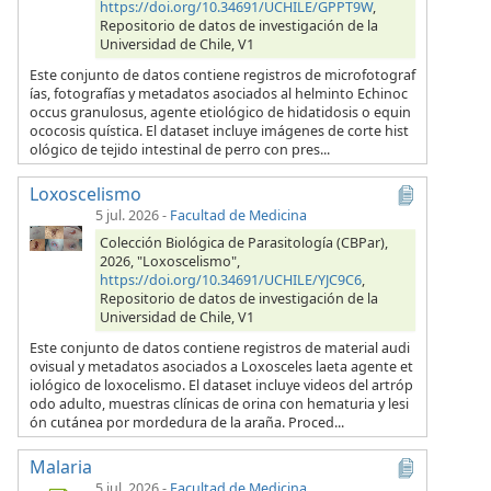
https://doi.org/10.34691/UCHILE/GPPT9W
,
Repositorio de datos de investigación de la
Universidad de Chile, V1
Este conjunto de datos contiene registros de microfotograf
ías, fotografías y metadatos asociados al helminto Echinoc
occus granulosus, agente etiológico de hidatidosis o equin
ococosis quística. El dataset incluye imágenes de corte hist
ológico de tejido intestinal de perro con pres...
Loxoscelismo
5 jul. 2026
-
Facultad de Medicina
Colección Biológica de Parasitología (CBPar),
2026, "Loxoscelismo",
https://doi.org/10.34691/UCHILE/YJC9C6
,
Repositorio de datos de investigación de la
Universidad de Chile, V1
Este conjunto de datos contiene registros de material audi
ovisual y metadatos asociados a Loxosceles laeta agente et
iológico de loxocelismo. El dataset incluye videos del artróp
odo adulto, muestras clínicas de orina con hematuria y lesi
ón cutánea por mordedura de la araña. Proced...
Malaria
5 jul. 2026
-
Facultad de Medicina