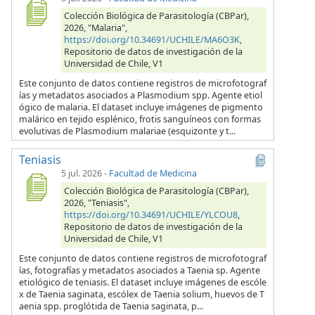
Colección Biológica de Parasitología (CBPar),
2026, "Malaria",
https://doi.org/10.34691/UCHILE/MA6O3K
,
Repositorio de datos de investigación de la
Universidad de Chile, V1
Este conjunto de datos contiene registros de microfotograf
ías y metadatos asociados a Plasmodium spp. Agente etiol
ógico de malaria. El dataset incluye imágenes de pigmento
malárico en tejido esplénico, frotis sanguíneos con formas
evolutivas de Plasmodium malariae (esquizonte y t...
Teniasis
5 jul. 2026
-
Facultad de Medicina
Colección Biológica de Parasitología (CBPar),
2026, "Teniasis",
https://doi.org/10.34691/UCHILE/YLCOU8
,
Repositorio de datos de investigación de la
Universidad de Chile, V1
Este conjunto de datos contiene registros de microfotograf
ías, fotografías y metadatos asociados a Taenia sp. Agente
etiológico de teniasis. El dataset incluye imágenes de escóle
x de Taenia saginata, escólex de Taenia solium, huevos de T
aenia spp. proglótida de Taenia saginata, p...