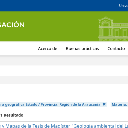
Unive
Acerca de
Buenas prácticas
Contacto
ra geográfica Estado / Provincia:
Región de la Araucanía
Materia
 1 Resultado
 y Mapas de la Tesis de Magíster "Geología ambiental del La