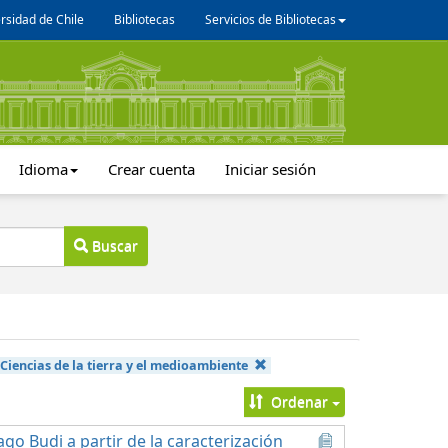
rsidad de Chile
Bibliotecas
Servicios de Bibliotecas
Idioma
Crear cuenta
Iniciar sesión
Buscar
:
Ciencias de la tierra y el medioambiente
Ordenar
go Budi a partir de la caracterización