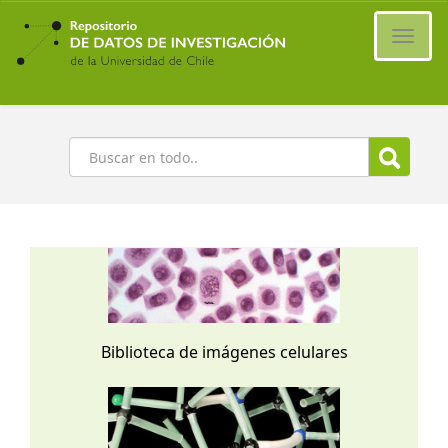
Ir
al
Cambi
contenido
naveg
principal
Buscar
Biblioteca de imágenes celulares