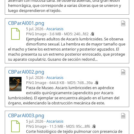
alternan con mucosa sana. Se observa además, una gran lesión
hemorrágica, que corresponde a varias úlceras que se unieron y
luego desprendieron el tejido.
CBParAl001.png
5 jul. 2026 -
Ascariasis
PNG Image - 3.6 MB -
MD5: 240...fd2
Ejemplares adultos de Ascaris lumbricoides. Se observa
dimorfismo sexual. La hembra es de mayor tamaño que
el macho y tiene los extremos anterior y posterior aguzados. El
macho presenta su un extremo posterior enroscado, que protege
su aparato copulatriz. Gusano de sección redond...
CBParAl002.png
5 jul. 2026 -
Ascariasis
PNG Image - 644.8 KB -
MD5: 7d8...39a
Pieza de Museo. Ascaris lumbricoides en apéndice
extraído quirúrgicamente (apendicitis por Ascaris
lumbricoides). El ejemplar se encuentra alojado en el lumen del
órgano, evidenciando la obstrucción mecánica de este.
CBParAl003.png
5 jul. 2026 -
Ascariasis
PNG Image - 11.5 MB -
MD5: 95c...8f6
Corte histológico de tejido pulmonar con presencia de