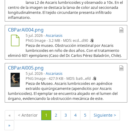
larva L2 de Ascaris lumbricoides y observado a 10x. En el
centro de la imagen se destaca la larva de color azul seccionada
longitudinalmente. El tejido circundante presenta infiltrado
inflamatorio.
CBParAl004.png
5 jul. 2026 -
Ascariasis
PNG Image - 3.2 MB -
MD5: ecd...d90
Pieza de museo. Obstrucción intestinal por Ascaris
lumbricoides en niño de dos años. Con el tratamiento
eliminó 601 ejemplares (Caso del Dr. Carlos Pérez Baladrón, Chile).
CBParAl005.png
5 jul. 2026 -
Ascariasis
PNG Image - 427.9 KB -
MD5: ba9...efd
Pieza de Museo. Ascaris lumbricoides en apéndice
extraído quirúrgicamente (apendicitis por Ascaris
lumbricoides). El ejemplar se encuentra alojado en el lumen del
órgano, evidenciando la obstrucción mecánica de este.
(Actual)
«
< Anterior
1
2
3
4
5
Siguiente >
»