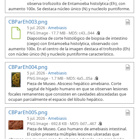
observa trofozoíto de Entamoeba histolytica (Eh), con
aumento 100x. Se destaca núcleo único (N) y nucleolo puntiforme.
CBParEh003.png
5 jul. 2026 -
Amebiasis
PNG Image - 17.7 MB -
MD5: c43...044
Diapositiva de corte histológico de biopsia de intestino
(ciego) con Entamoeba histolytica, observado con
aumento 100x. En el centro de la imagen destaca el trofozoíto (Eh)
con núcleo único (N) y nucleolo puntiforme característico.
CBParEh004.png
5 jul. 2026 -
Amebiasis
PNG Image - 1.7 MB -
MD5: 4a5...05a
Pieza de Museo. Absceso hepático amebiano. Corte
sagital de hígado humano en que se observan lesiones
focales remanentes que consisten en cavidades abscedadas que
ocupan parcialmente el espacio del lóbulo hepático.
CBParEh005.png
5 jul. 2026 -
Amebiasis
PNG Image - 692.8 KB -
MD5: 0d7...467
Pieza de Museo. Caso humano de amebiasis intestinal.
El colon presenta múltiples lesiones ulceradas que