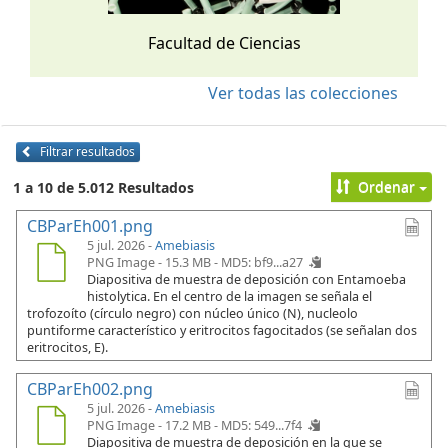
Facultad de Ciencias
Ver todas las colecciones
Filtrar resultados
Ordenar
1 a 10 de 5.012 Resultados
CBParEh001.png
5 jul. 2026 -
Amebiasis
PNG Image - 15.3 MB -
MD5: bf9...a27
Diapositiva de muestra de deposición con Entamoeba
histolytica. En el centro de la imagen se señala el
trofozoíto (círculo negro) con núcleo único (N), nucleolo
puntiforme característico y eritrocitos fagocitados (se señalan dos
eritrocitos, E).
CBParEh002.png
5 jul. 2026 -
Amebiasis
PNG Image - 17.2 MB -
MD5: 549...7f4
Diapositiva de muestra de deposición en la que se