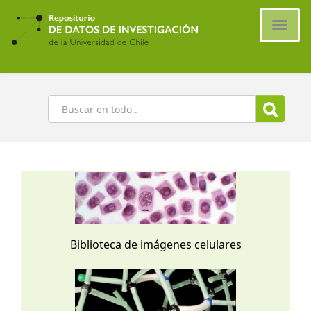
Ir
al
Cambi
contenido
naveg
principal
Buscar
Biblioteca de imágenes celulares