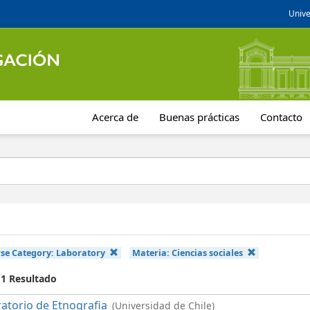
Unive
Acerca de
Buenas prácticas
Contacto
se Category:
Laboratory
Materia:
Ciencias sociales
 1 Resultado
atorio de Etnografia
(Universidad de Chile)