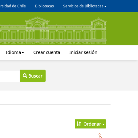
rsidad de Chile
Bibliotecas
Servicios de Bibliotecas
Idioma
Crear cuenta
Iniciar sesión
Buscar
Ordenar