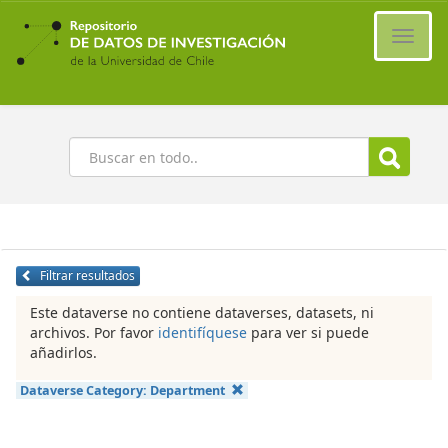
Ir
al
Cambi
contenido
naveg
principal
Buscar
Filtrar resultados
Este dataverse no contiene dataverses, datasets, ni
archivos. Por favor
identifíquese
para ver si puede
añadirlos.
Dataverse Category:
Department