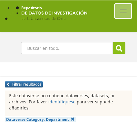
Ir
al
Cambi
contenido
naveg
principal
Buscar
Filtrar resultados
Este dataverse no contiene dataverses, datasets, ni
archivos. Por favor
identifíquese
para ver si puede
añadirlos.
Dataverse Category:
Department