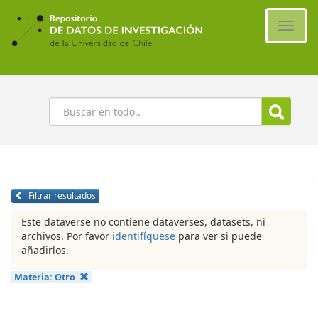
Ir
al
Cambi
contenido
naveg
principal
Buscar
Filtrar resultados
Este dataverse no contiene dataverses, datasets, ni
archivos. Por favor
identifíquese
para ver si puede
añadirlos.
Materia:
Otro