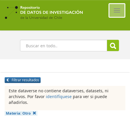
Ir
al
Cambi
contenido
naveg
principal
Buscar
Filtrar resultados
Este dataverse no contiene dataverses, datasets, ni
archivos. Por favor
identifíquese
para ver si puede
añadirlos.
Materia:
Otro