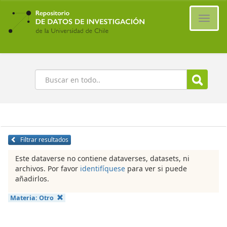
Ir
al
Cambi
contenido
naveg
principal
Buscar
Filtrar resultados
Este dataverse no contiene dataverses, datasets, ni
archivos. Por favor
identifíquese
para ver si puede
añadirlos.
Materia:
Otro