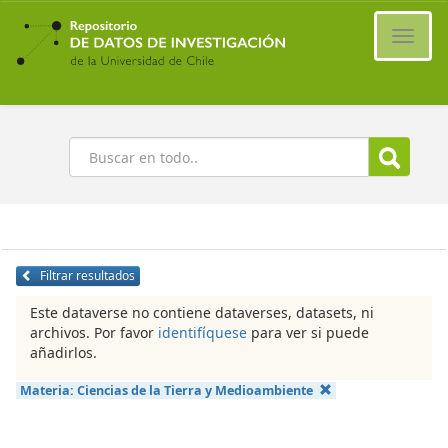
Ir
al
Cambi
contenido
naveg
principal
Buscar
Filtrar resultados
Este dataverse no contiene dataverses, datasets, ni
archivos. Por favor
identifíquese
para ver si puede
añadirlos.
Materia:
Ciencias de la Tierra y Medioambiente