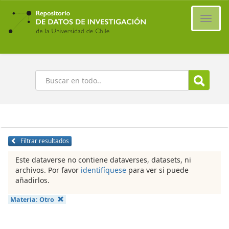
Ir
al
Cambi
contenido
naveg
principal
Buscar
Filtrar resultados
Este dataverse no contiene dataverses, datasets, ni
archivos. Por favor
identifíquese
para ver si puede
añadirlos.
Materia:
Otro