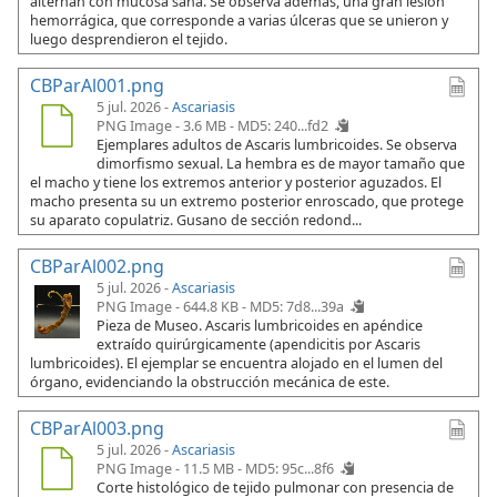
alternan con mucosa sana. Se observa además, una gran lesión
hemorrágica, que corresponde a varias úlceras que se unieron y
luego desprendieron el tejido.
CBParAl001.png
5 jul. 2026 -
Ascariasis
PNG Image - 3.6 MB -
MD5: 240...fd2
Ejemplares adultos de Ascaris lumbricoides. Se observa
dimorfismo sexual. La hembra es de mayor tamaño que
el macho y tiene los extremos anterior y posterior aguzados. El
macho presenta su un extremo posterior enroscado, que protege
su aparato copulatriz. Gusano de sección redond...
CBParAl002.png
5 jul. 2026 -
Ascariasis
PNG Image - 644.8 KB -
MD5: 7d8...39a
Pieza de Museo. Ascaris lumbricoides en apéndice
extraído quirúrgicamente (apendicitis por Ascaris
lumbricoides). El ejemplar se encuentra alojado en el lumen del
órgano, evidenciando la obstrucción mecánica de este.
CBParAl003.png
5 jul. 2026 -
Ascariasis
PNG Image - 11.5 MB -
MD5: 95c...8f6
Corte histológico de tejido pulmonar con presencia de