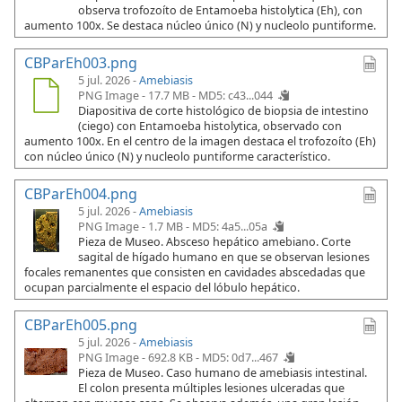
observa trofozoíto de Entamoeba histolytica (Eh), con
aumento 100x. Se destaca núcleo único (N) y nucleolo puntiforme.
CBParEh003.png
5 jul. 2026 -
Amebiasis
PNG Image - 17.7 MB -
MD5: c43...044
Diapositiva de corte histológico de biopsia de intestino
(ciego) con Entamoeba histolytica, observado con
aumento 100x. En el centro de la imagen destaca el trofozoíto (Eh)
con núcleo único (N) y nucleolo puntiforme característico.
CBParEh004.png
5 jul. 2026 -
Amebiasis
PNG Image - 1.7 MB -
MD5: 4a5...05a
Pieza de Museo. Absceso hepático amebiano. Corte
sagital de hígado humano en que se observan lesiones
focales remanentes que consisten en cavidades abscedadas que
ocupan parcialmente el espacio del lóbulo hepático.
CBParEh005.png
5 jul. 2026 -
Amebiasis
PNG Image - 692.8 KB -
MD5: 0d7...467
Pieza de Museo. Caso humano de amebiasis intestinal.
El colon presenta múltiples lesiones ulceradas que