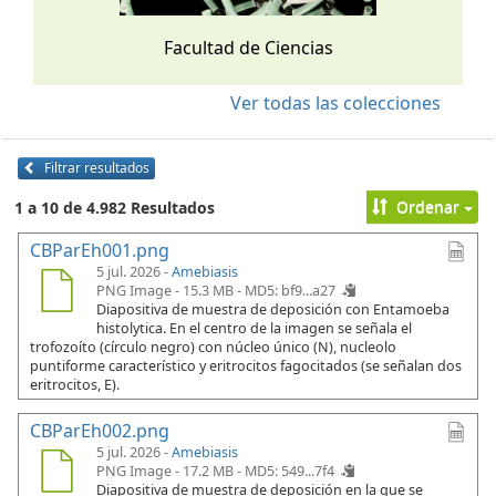
Facultad de Ciencias
Ver todas las colecciones
Filtrar resultados
Ordenar
1 a 10 de 4.982 Resultados
CBParEh001.png
5 jul. 2026 -
Amebiasis
PNG Image - 15.3 MB -
MD5: bf9...a27
Diapositiva de muestra de deposición con Entamoeba
histolytica. En el centro de la imagen se señala el
trofozoíto (círculo negro) con núcleo único (N), nucleolo
puntiforme característico y eritrocitos fagocitados (se señalan dos
eritrocitos, E).
CBParEh002.png
5 jul. 2026 -
Amebiasis
PNG Image - 17.2 MB -
MD5: 549...7f4
Diapositiva de muestra de deposición en la que se