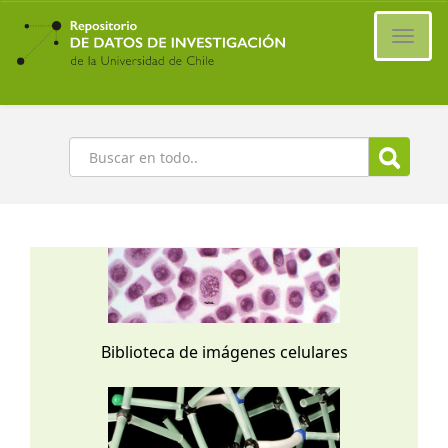
Ir
al
Cambi
contenido
naveg
principal
Buscar
Biblioteca de imágenes celulares