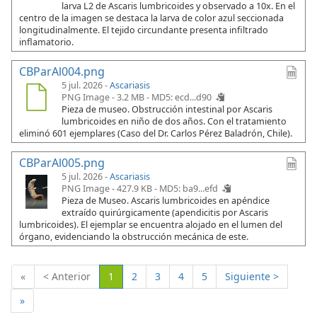
larva L2 de Ascaris lumbricoides y observado a 10x. En el
centro de la imagen se destaca la larva de color azul seccionada
longitudinalmente. El tejido circundante presenta infiltrado
inflamatorio.
CBParAl004.png
5 jul. 2026 -
Ascariasis
PNG Image - 3.2 MB -
MD5: ecd...d90
Pieza de museo. Obstrucción intestinal por Ascaris
lumbricoides en niño de dos años. Con el tratamiento
eliminó 601 ejemplares (Caso del Dr. Carlos Pérez Baladrón, Chile).
CBParAl005.png
5 jul. 2026 -
Ascariasis
PNG Image - 427.9 KB -
MD5: ba9...efd
Pieza de Museo. Ascaris lumbricoides en apéndice
extraído quirúrgicamente (apendicitis por Ascaris
lumbricoides). El ejemplar se encuentra alojado en el lumen del
órgano, evidenciando la obstrucción mecánica de este.
(Actual)
«
< Anterior
1
2
3
4
5
Siguiente >
»