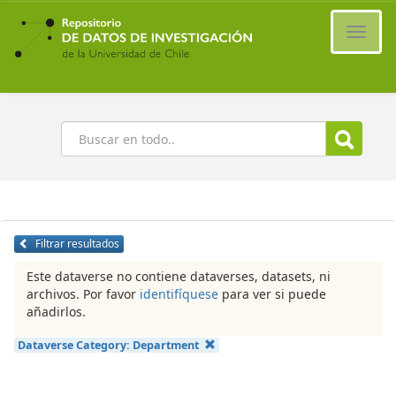
Ir
al
Cambi
contenido
naveg
principal
Buscar
Filtrar resultados
Este dataverse no contiene dataverses, datasets, ni
archivos. Por favor
identifíquese
para ver si puede
añadirlos.
Dataverse Category:
Department