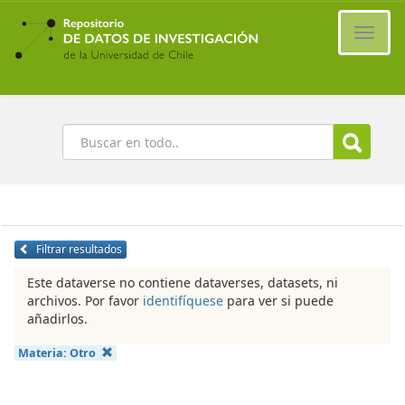
Ir
al
Cambi
contenido
naveg
principal
Buscar
Filtrar resultados
Este dataverse no contiene dataverses, datasets, ni
archivos. Por favor
identifíquese
para ver si puede
añadirlos.
Materia:
Otro