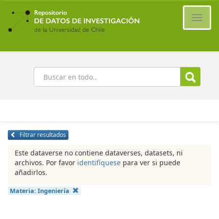
Ir
al
Cambi
contenido
naveg
principal
Buscar
Filtrar resultados
Este dataverse no contiene dataverses, datasets, ni
archivos. Por favor
identifíquese
para ver si puede
añadirlos.
Materia:
Ingeniería