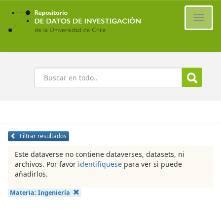
Ir
al
Cambi
contenido
naveg
principal
Buscar
Filtrar resultados
Este dataverse no contiene dataverses, datasets, ni
archivos. Por favor
identifíquese
para ver si puede
añadirlos.
Materia:
Ingeniería