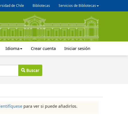
rsidad de Chile
Bibliotecas
Servicios de Bibliotecas
Idioma
Crear cuenta
Iniciar sesión
Buscar
dentifíquese
para ver si puede añadirlos.