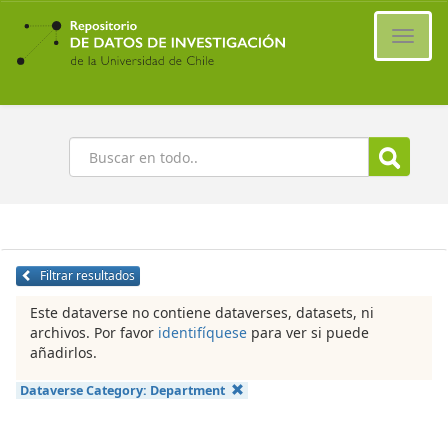
Ir
al
Cambi
contenido
naveg
principal
Buscar
Filtrar resultados
Este dataverse no contiene dataverses, datasets, ni
archivos. Por favor
identifíquese
para ver si puede
añadirlos.
Dataverse Category:
Department