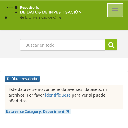
Ir
al
Cambi
contenido
naveg
principal
Buscar
Filtrar resultados
Este dataverse no contiene dataverses, datasets, ni
archivos. Por favor
identifíquese
para ver si puede
añadirlos.
Dataverse Category:
Department