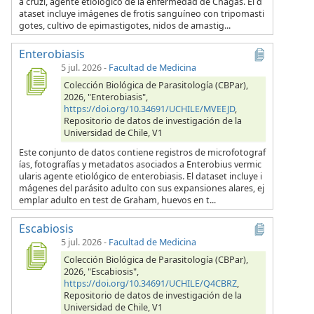
a cruzi, agente etiológico de la enfermedad de Chagas. El d
ataset incluye imágenes de frotis sanguíneo con tripomasti
gotes, cultivo de epimastigotes, nidos de amastig...
Enterobiasis
5 jul. 2026
-
Facultad de Medicina
Colección Biológica de Parasitología (CBPar),
2026, "Enterobiasis",
https://doi.org/10.34691/UCHILE/MVEEJD
,
Repositorio de datos de investigación de la
Universidad de Chile, V1
Este conjunto de datos contiene registros de microfotograf
ías, fotografías y metadatos asociados a Enterobius vermic
ularis agente etiológico de enterobiasis. El dataset incluye i
mágenes del parásito adulto con sus expansiones alares, ej
emplar adulto en test de Graham, huevos en t...
Escabiosis
5 jul. 2026
-
Facultad de Medicina
Colección Biológica de Parasitología (CBPar),
2026, "Escabiosis",
https://doi.org/10.34691/UCHILE/Q4CBRZ
,
Repositorio de datos de investigación de la
Universidad de Chile, V1