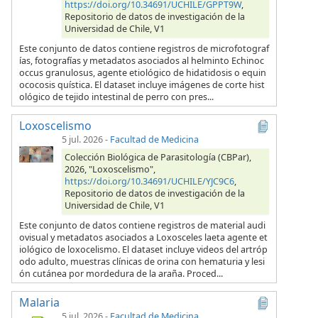
https://doi.org/10.34691/UCHILE/GPPT9W
,
Repositorio de datos de investigación de la
Universidad de Chile, V1
Este conjunto de datos contiene registros de microfotograf
ías, fotografías y metadatos asociados al helminto Echinoc
occus granulosus, agente etiológico de hidatidosis o equin
ococosis quística. El dataset incluye imágenes de corte hist
ológico de tejido intestinal de perro con pres...
Loxoscelismo
5 jul. 2026
-
Facultad de Medicina
Colección Biológica de Parasitología (CBPar),
2026, "Loxoscelismo",
https://doi.org/10.34691/UCHILE/YJC9C6
,
Repositorio de datos de investigación de la
Universidad de Chile, V1
Este conjunto de datos contiene registros de material audi
ovisual y metadatos asociados a Loxosceles laeta agente et
iológico de loxocelismo. El dataset incluye videos del artróp
odo adulto, muestras clínicas de orina con hematuria y lesi
ón cutánea por mordedura de la araña. Proced...
Malaria
5 jul. 2026
-
Facultad de Medicina