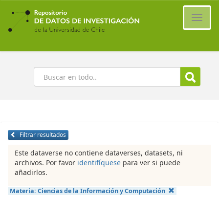
Ir
al
Cambi
contenido
naveg
principal
Buscar
Filtrar resultados
Este dataverse no contiene dataverses, datasets, ni
archivos. Por favor
identifíquese
para ver si puede
añadirlos.
Materia:
Ciencias de la Información y Computación