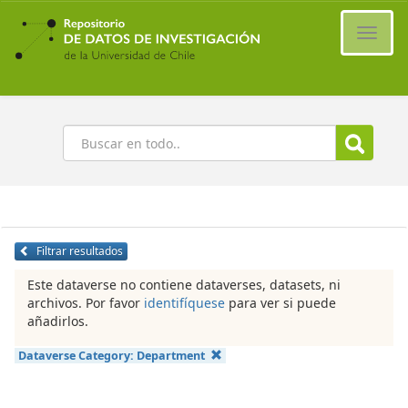
Ir
al
Cambi
contenido
naveg
principal
Buscar
Filtrar resultados
Este dataverse no contiene dataverses, datasets, ni
archivos. Por favor
identifíquese
para ver si puede
añadirlos.
Dataverse Category:
Department