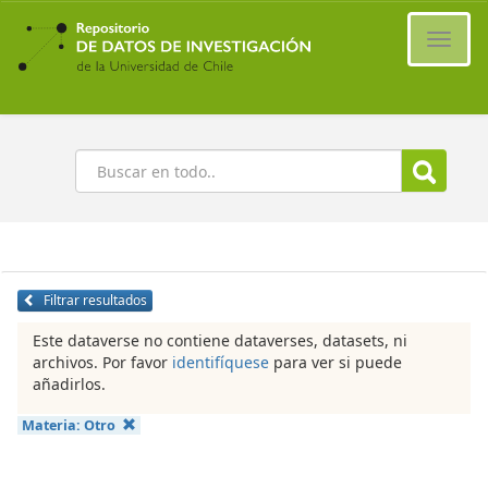
Ir
al
Cambi
contenido
naveg
principal
Buscar
Filtrar resultados
Este dataverse no contiene dataverses, datasets, ni
archivos. Por favor
identifíquese
para ver si puede
añadirlos.
Materia:
Otro