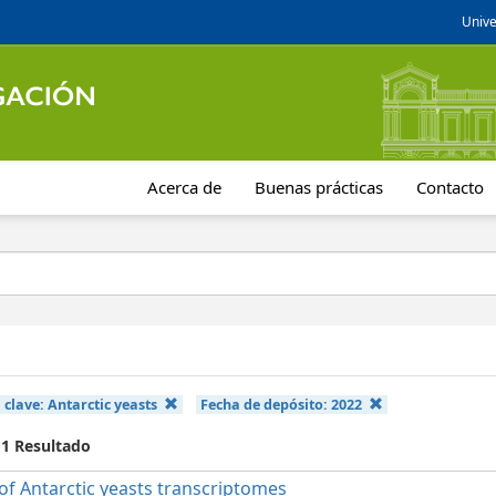
Unive
Acerca de
Buenas prácticas
Contacto
 clave:
Antarctic yeasts
Fecha de depósito:
2022
 1 Resultado
of Antarctic yeasts transcriptomes