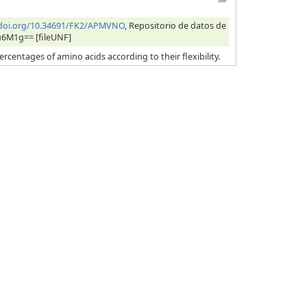
/doi.org/10.34691/FK2/APMVNO
, Repositorio de datos de
u6M1g== [fileUNF]
ercentages of amino acids according to their flexibility.