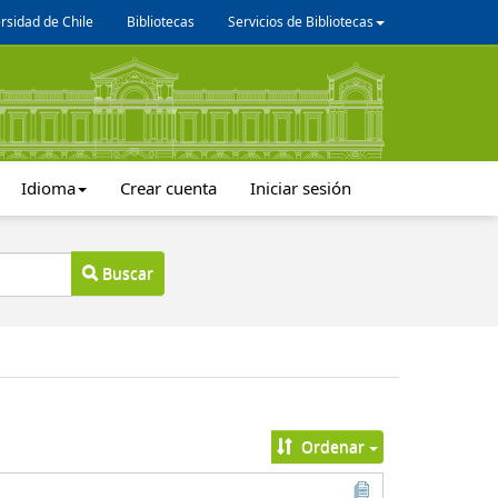
rsidad de Chile
Bibliotecas
Servicios de Bibliotecas
Idioma
Crear cuenta
Iniciar sesión
Buscar
Ordenar