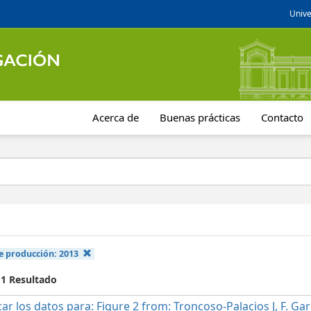
Unive
Acerca de
Buenas prácticas
Contacto
e producción:
2013
 1 Resultado
car los datos para: Figure 2 from: Troncoso-Palacios J, F. Ga