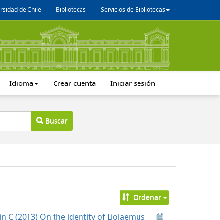
rsidad de Chile
Bibliotecas
Servicios de Bibliotecas
Idioma
Crear cuenta
Iniciar sesión
Buscar
Ordenar
rin C (2013) On the identity of Liolaemus