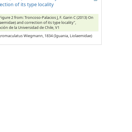
ion of its type locality
 Figure 2 from: Troncoso-Palacios J, F. Garin C (2013) On
midae) and correction of its type locality",
ción de la Universidad de Chile, V1
 nigromaculatus Wiegmann, 1834 (Iguania, Liolaemidae)