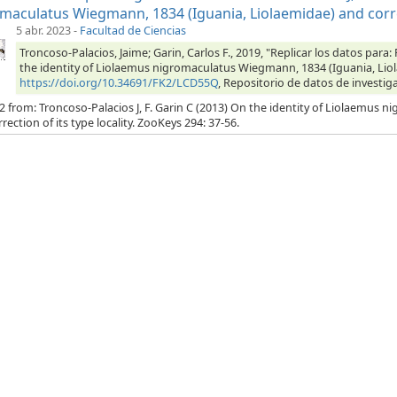
maculatus Wiegmann, 1834 (Iguania, Liolaemidae) and correct
5 abr. 2023
-
Facultad de Ciencias
Troncoso-Palacios, Jaime; Garin, Carlos F., 2019, "Replicar los datos para:
the identity of Liolaemus nigromaculatus Wiegmann, 1834 (Iguania, Liolae
https://doi.org/10.34691/FK2/LCD55Q
, Repositorio de datos de investiga
2 from: Troncoso-Palacios J, F. Garin C (2013) On the identity of Liolaemus
rection of its type locality. ZooKeys 294: 37-56.