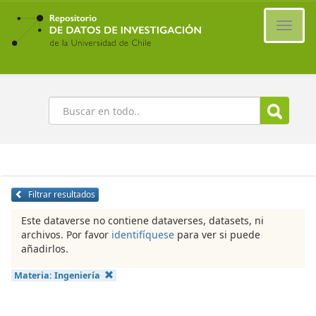
Ir
al
Cambi
contenido
naveg
principal
Buscar
Filtrar resultados
Este dataverse no contiene dataverses, datasets, ni
archivos. Por favor
identifíquese
para ver si puede
añadirlos.
Materia:
Ingeniería