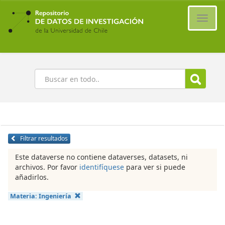
Ir
al
Cambi
contenido
naveg
principal
Buscar
Filtrar resultados
Este dataverse no contiene dataverses, datasets, ni
archivos. Por favor
identifíquese
para ver si puede
añadirlos.
Materia:
Ingeniería