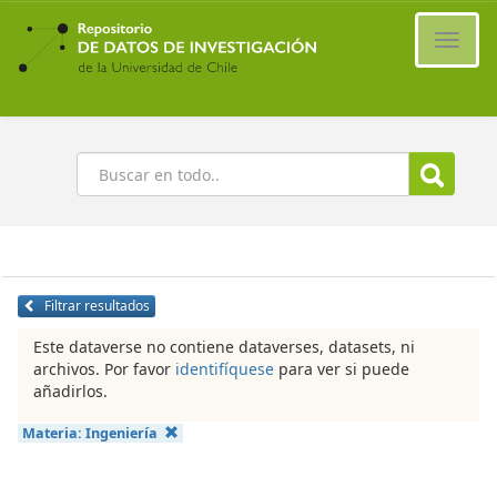
Ir
al
Cambi
contenido
naveg
principal
Buscar
Filtrar resultados
Este dataverse no contiene dataverses, datasets, ni
archivos. Por favor
identifíquese
para ver si puede
añadirlos.
Materia:
Ingeniería