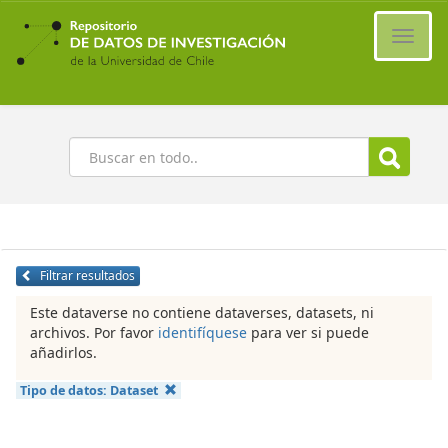
Ir
al
Cambi
contenido
naveg
principal
Buscar
Filtrar resultados
Este dataverse no contiene dataverses, datasets, ni
archivos. Por favor
identifíquese
para ver si puede
añadirlos.
Tipo de datos:
Dataset