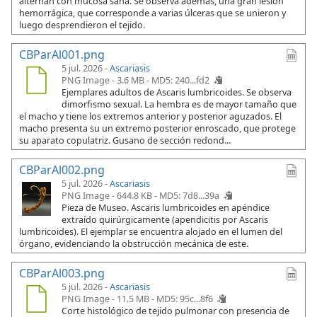
alternan con mucosa sana. Se observa además, una gran lesión
hemorrágica, que corresponde a varias úlceras que se unieron y
luego desprendieron el tejido.
CBParAl001.png
5 jul. 2026 -
Ascariasis
PNG Image - 3.6 MB -
MD5: 240...fd2
Ejemplares adultos de Ascaris lumbricoides. Se observa
dimorfismo sexual. La hembra es de mayor tamaño que
el macho y tiene los extremos anterior y posterior aguzados. El
macho presenta su un extremo posterior enroscado, que protege
su aparato copulatriz. Gusano de sección redond...
CBParAl002.png
5 jul. 2026 -
Ascariasis
PNG Image - 644.8 KB -
MD5: 7d8...39a
Pieza de Museo. Ascaris lumbricoides en apéndice
extraído quirúrgicamente (apendicitis por Ascaris
lumbricoides). El ejemplar se encuentra alojado en el lumen del
órgano, evidenciando la obstrucción mecánica de este.
CBParAl003.png
5 jul. 2026 -
Ascariasis
PNG Image - 11.5 MB -
MD5: 95c...8f6
Corte histológico de tejido pulmonar con presencia de