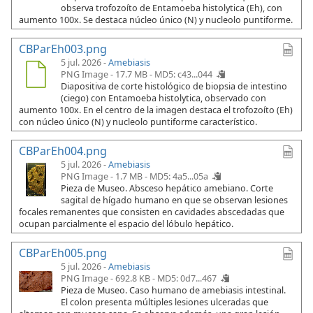
observa trofozoíto de Entamoeba histolytica (Eh), con
aumento 100x. Se destaca núcleo único (N) y nucleolo puntiforme.
CBParEh003.png
5 jul. 2026 -
Amebiasis
PNG Image - 17.7 MB -
MD5: c43...044
Diapositiva de corte histológico de biopsia de intestino
(ciego) con Entamoeba histolytica, observado con
aumento 100x. En el centro de la imagen destaca el trofozoíto (Eh)
con núcleo único (N) y nucleolo puntiforme característico.
CBParEh004.png
5 jul. 2026 -
Amebiasis
PNG Image - 1.7 MB -
MD5: 4a5...05a
Pieza de Museo. Absceso hepático amebiano. Corte
sagital de hígado humano en que se observan lesiones
focales remanentes que consisten en cavidades abscedadas que
ocupan parcialmente el espacio del lóbulo hepático.
CBParEh005.png
5 jul. 2026 -
Amebiasis
PNG Image - 692.8 KB -
MD5: 0d7...467
Pieza de Museo. Caso humano de amebiasis intestinal.
El colon presenta múltiples lesiones ulceradas que