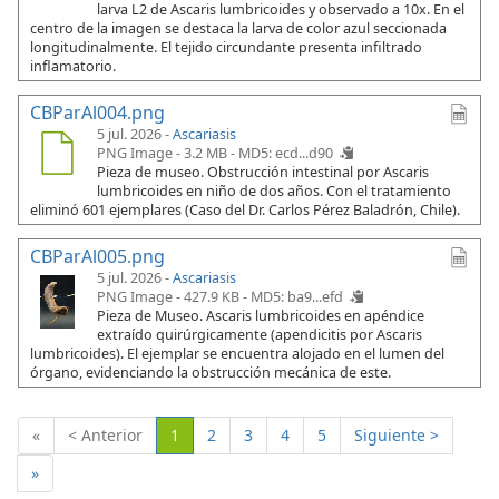
larva L2 de Ascaris lumbricoides y observado a 10x. En el
centro de la imagen se destaca la larva de color azul seccionada
longitudinalmente. El tejido circundante presenta infiltrado
inflamatorio.
CBParAl004.png
5 jul. 2026 -
Ascariasis
PNG Image - 3.2 MB -
MD5: ecd...d90
Pieza de museo. Obstrucción intestinal por Ascaris
lumbricoides en niño de dos años. Con el tratamiento
eliminó 601 ejemplares (Caso del Dr. Carlos Pérez Baladrón, Chile).
CBParAl005.png
5 jul. 2026 -
Ascariasis
PNG Image - 427.9 KB -
MD5: ba9...efd
Pieza de Museo. Ascaris lumbricoides en apéndice
extraído quirúrgicamente (apendicitis por Ascaris
lumbricoides). El ejemplar se encuentra alojado en el lumen del
órgano, evidenciando la obstrucción mecánica de este.
(Actual)
«
< Anterior
1
2
3
4
5
Siguiente >
»