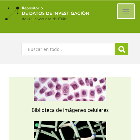
Ir
al
Cambi
contenido
naveg
principal
Buscar
Biblioteca de imágenes celulares