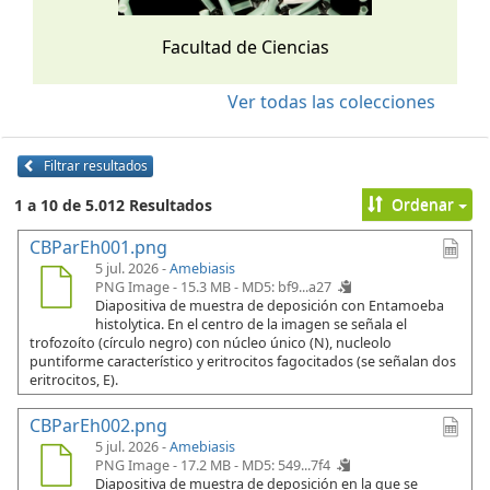
Facultad de Ciencias
Ver todas las colecciones
Filtrar resultados
Ordenar
1 a 10 de 5.012 Resultados
CBParEh001.png
5 jul. 2026 -
Amebiasis
PNG Image - 15.3 MB -
MD5: bf9...a27
Diapositiva de muestra de deposición con Entamoeba
histolytica. En el centro de la imagen se señala el
trofozoíto (círculo negro) con núcleo único (N), nucleolo
puntiforme característico y eritrocitos fagocitados (se señalan dos
eritrocitos, E).
CBParEh002.png
5 jul. 2026 -
Amebiasis
PNG Image - 17.2 MB -
MD5: 549...7f4
Diapositiva de muestra de deposición en la que se