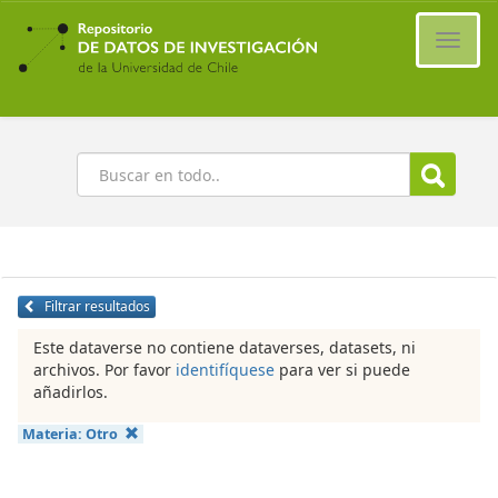
Ir
al
Cambi
contenido
naveg
principal
Buscar
Filtrar resultados
Este dataverse no contiene dataverses, datasets, ni
archivos. Por favor
identifíquese
para ver si puede
añadirlos.
Materia:
Otro